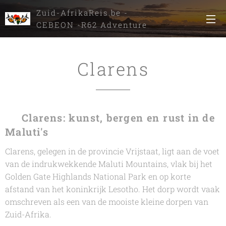
Zuid-AfrikaReis.be -
CEBEON -R62 Adventure
Tours
Clarens
🟢
Clarens: kunst, bergen en rust in de
Maluti's
Clarens, gelegen in de provincie Vrijstaat, ligt aan de voet
van de indrukwekkende Maluti Mountains, vlak bij het
Golden Gate Highlands National Park en op korte
afstand van het koninkrijk Lesotho. Het dorp wordt vaak
omschreven als een van de mooiste kleine dorpen van
Zuid-Afrika.