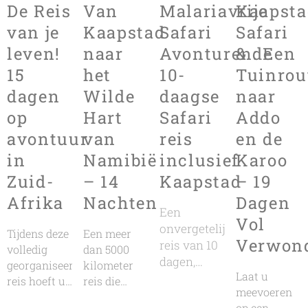
De Reis
Van
Malariavrije
Kaapsta
van je
Kaapstad
Safari
Safari
leven!
naar
Avonturen: Een
& de
15
het
10-
Tuinrou
dagen
Wilde
daagse
naar
op
Hart
Safari
Addo
avontuur
van
reis
en de
in
Namibië
inclusief
Karoo
Zuid-
– 14
Kaapstad
– 19
Afrika
Nachten
Dagen
Een
Vol
onvergetelijke
Tijdens deze
Een meer
Verwon
reis van 10
volledig
dan 5000
dagen,
georganiseerde
kilometer
Laat u
waarbij je
reis hoeft u
reis die
meevoeren
game
zich geen
begint en
op een