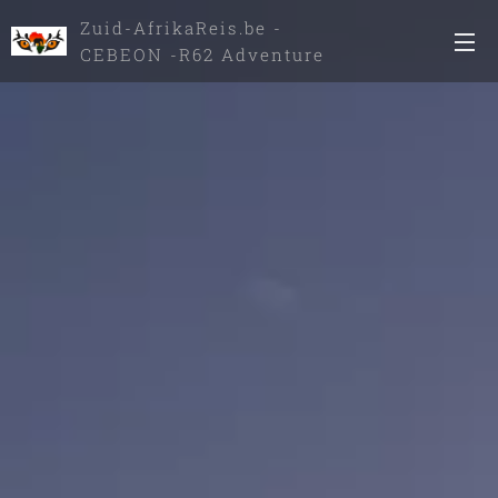
Zuid-AfrikaReis.be -
CEBEON -R62 Adventure
Tours