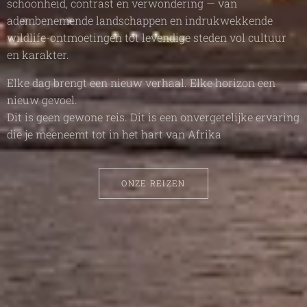
schoonheid, contrast en verwondering — van
adembenemende landschappen en indrukwekkende
wildlife-ontmoetingen tot levendige steden vol cultuur
en karakter.
Elke dag brengt een nieuw verhaal. Elke horizon een
nieuw gevoel.
Dit is geen gewone reis. Dit is een onvergetelijke ervaring
die je meeneemt tot in het hart van Afrika
ONZE REIZEN