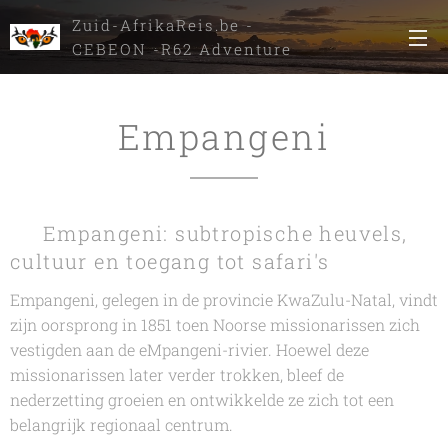
Zuid-AfrikaReis.be -
CEBEON -R62 Adventure
Tours
Empangeni
🌿 Empangeni: subtropische heuvels,
cultuur en toegang tot safari's
Empangeni, gelegen in de provincie KwaZulu-Natal, vindt
zijn oorsprong in 1851 toen Noorse missionarissen zich
vestigden aan de eMpangeni-rivier. Hoewel deze
missionarissen later verder trokken, bleef de
nederzetting groeien en ontwikkelde ze zich tot een
belangrijk regionaal centrum.