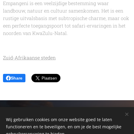
Empangeni is een veelzijdige bestemming waar
landbouw, natuur en cultuur samenkomen. Het is een
rustige uitvalsbasis met subtropische charme, maar ook
een perfecte toegangspoort tot safari-ervaringen in het
noorden van KwaZulu-Natal.
Zuid-Afrikaanse steden
Share
© 2026 Alain Somerlinck
Cebeon - Zuid -Afrika Reizen - 33 Kohlerstreet
Wij gebruiken cookies om onze website goed te laten
Montagu 6720 - Western Cape - South Africa
functioneren en te beveiligen, en om je de best mogelijke
gebruikerservaring te bieden.