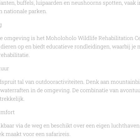
fanten, buffels, luipaarden en neushoorns spotten, vaak 
n nationale parken.
g
de omgeving is het Moholoholo Wildlife Rehabilitation C
eren op en biedt educatieve rondleidingen, waarbij je m
habilitatie.
tuur
edspruit tal van outdooractiviteiten. Denk aan mountainb
ldwaterraften in de omgeving. De combinatie van avontu
trekkelijk.
omfort
ikbaar via de weg en beschikt over een eigen luchthaven
ek maakt voor een safarireis.