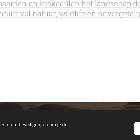
lpaarden en krokodillen het landschap 
ontuur vol natuur, wildlife en onvergete
en en te beveiligen, en om je de