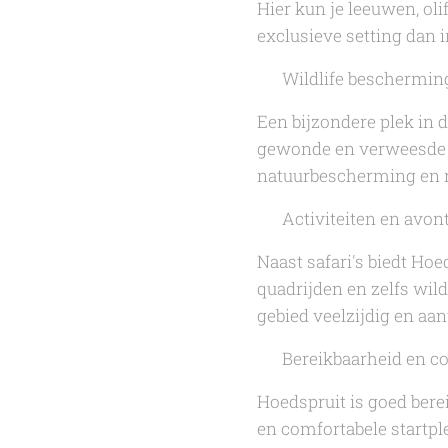
Hier kun je leeuwen, oli
exclusieve setting dan i
🐾 Wildlife beschermin
Een bijzondere plek in 
gewonde en verweesde di
natuurbescherming en re
🚴 Activiteiten en avon
Naast safari's biedt Ho
quadrijden en zelfs wi
gebied veelzijdig en aan
✈️ Bereikbaarheid en c
Hoedspruit is goed bere
en comfortabele startpl