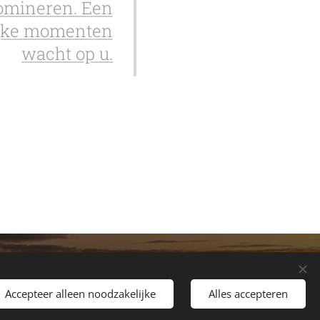
domineren. Een
lijke momenten
wacht op u.
ZuidAfrikaReis.be - R62AdventureTours
Brugsesteenweg 450 - Mariakerke - Gent
Accepteer alleen noodzakelijke
Alles accepteren
Cookiebeleid
*
Privacybeleid
Cookies