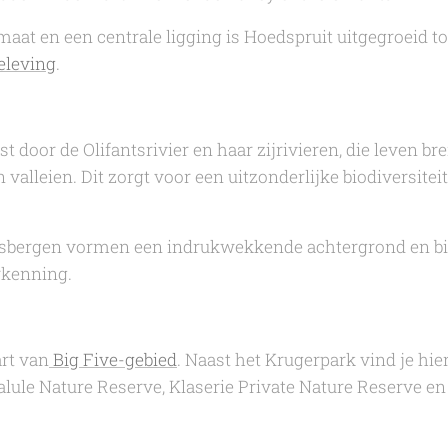
at en een centrale ligging is Hoedspruit uitgegroeid tot
beleving
.
t door de Olifantsrivier en haar zijrivieren, die leven b
valleien. Dit zorgt voor een uitzonderlijke biodiversitei
nsbergen vormen een indrukwekkende achtergrond en bi
rkenning.
art van
Big Five-gebied
. Naast het Krugerpark vind je hie
Balule Nature Reserve, Klaserie Private Nature Reserve