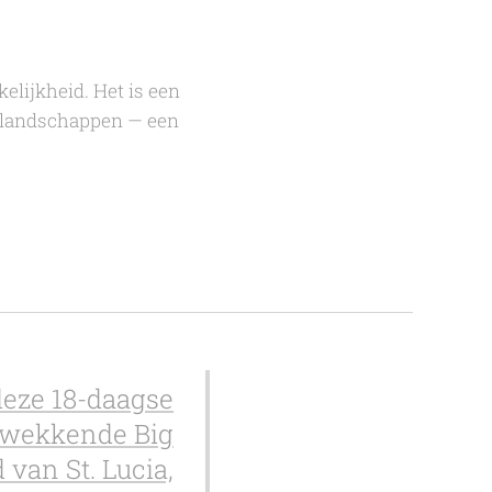
lijkheid. Het is een
te landschappen — een
deze 18-daagse
ukwekkende Big
 van St. Lucia,