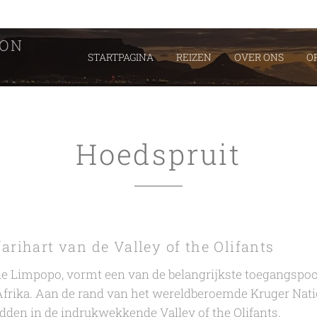
EON
STARTPAGINA
REIZEN
OVER ONS
O
Hoedspruit
arihart van de Valley of the Olifants
de Limpopo, vormt een van de belangrijkste toegangspoor
frika. Aan de rand van het wereldberoemde Kruger Natio
idden in de indrukwekkende Valley of the Olifants.