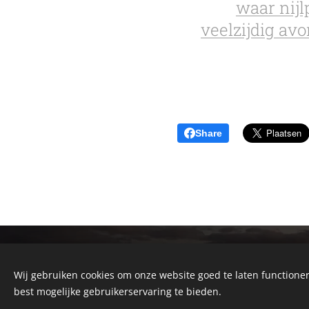
waar nij
veelzijdig av
Share
© 2026 Alain Somerlinck
Cebeon - Zuid -Afrika Reizen - 33 Kohlerstreet
Wij gebruiken cookies om onze website goed te laten functioner
Montagu 6720 - Western Cape - South Africa
best mogelijke gebruikerservaring te bieden.