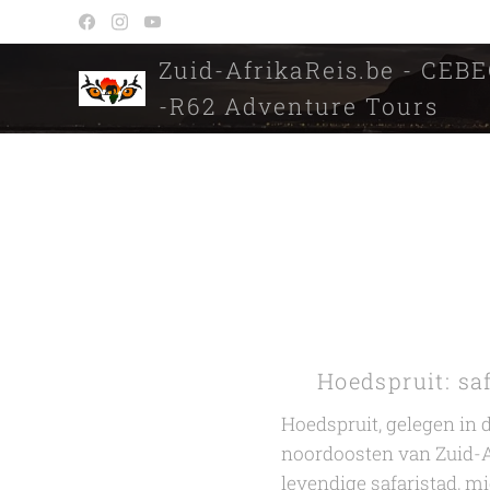
Zuid-AfrikaReis.be - CEB
-R62 Adventure Tours
🦁 Hoedspruit: saf
Hoedspruit, gelegen in 
noordoosten van Zuid-A
levendige safaristad, m