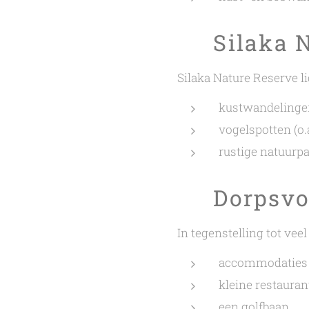
🌳 Silaka 
Silaka Nature Reserve li
kustwandelingen
vogelspotten (o.
rustige natuurp
🏌️ Dorpsvo
In tegenstelling tot vee
accommodaties 
kleine restauran
een golfbaan