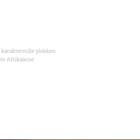
 karaktervolle plekken
pte Afrikaanse