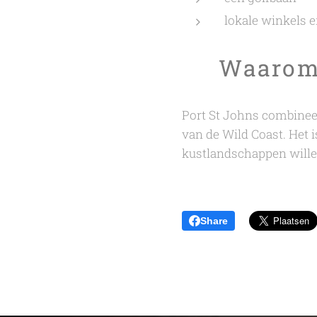
lokale winkels 
🌟 Waarom 
Port St Johns combineer
van de Wild Coast. Het i
kustlandschappen wille
Share