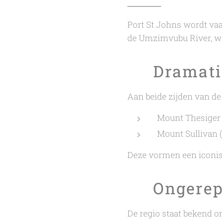
Port St Johns wordt vaa
de Umzimvubu River, waa
🏔️ Dramat
Aan beide zijden van d
Mount Thesiger 
Mount Sullivan 
Deze vormen een iconis
🌿 Ongerep
De regio staat bekend o