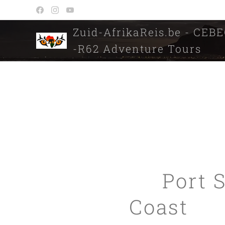
Zuid-AfrikaReis.be - CEB
-R62 Adventure Tours
🌊 Port 
Coast