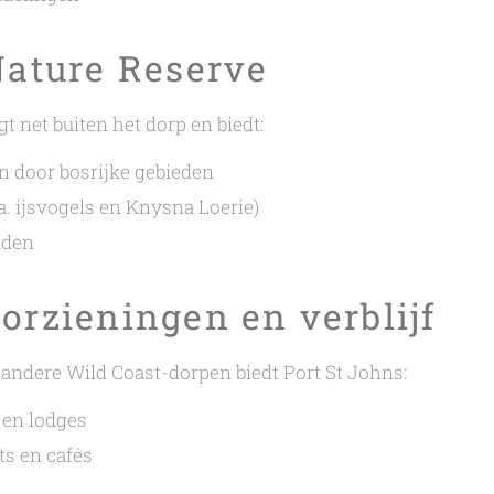
Nature Reserve
gt net buiten het dorp en biedt:
 door bosrijke gebieden
a. ijsvogels en Knysna Loerie)
aden
orzieningen en verblijf
l andere Wild Coast-dorpen biedt Port St Johns:
en lodges
ts en cafés