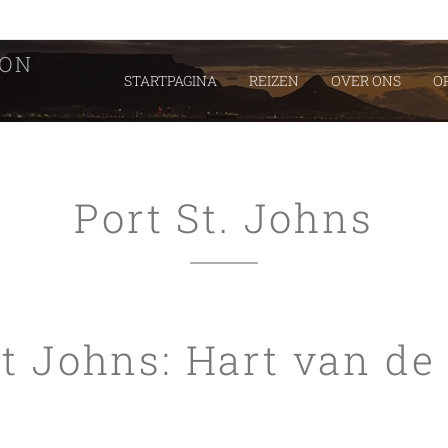
EON
STARTPAGINA
REIZEN
OVER ONS
O
Port St. Johns
St Johns: Hart van de