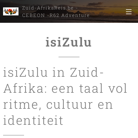
Zuid-AfrikaReis.be -
CEBEON -R62 Adventure
Tours
isiZulu
isiZulu in Zuid-
Afrika: een taal vol
ritme, cultuur en
identiteit