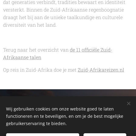
dat generaties verbindt, tradities bewaart en identiteit
versterkt. Binnen de Zuid-Afrikaanse regenboognatie
draagt het bij aan de unieke taalkundige en culturele
diversiteit van het land.
Terug naar het overzicht van
de 11 officiële Zuid-
Afrikaanse talen
Op reis in Zuid-Afrika doe je met
Zuid-Afrikareizen.nl
© 2026 Alain Somerlinck
Cebeon - Zuid -Afrika Reizen - 33 Kohlerstreet
Wij gebruiken cookies om onze website goed te laten
Montagu 6720 - Western Cape - South Africa
functioneren en te beveiligen, en om je de best mogelijke
gebruikerservaring te bieden.
ZuidAfrikaReis.be - R62AdventureTours
Brugsesteenweg 450 - Mariakerke - Gent