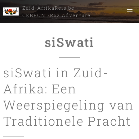
Zuid-AfrikaReis.be -
CEBEON -R62 Adventure
Tours
siSwati
siSwati in Zuid-
Afrika: Een
Weerspiegeling van
Traditionele Pracht