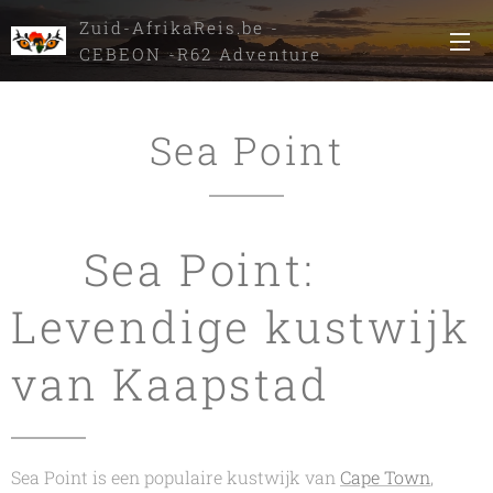
Zuid-AfrikaReis.be -
CEBEON -R62 Adventure
Tours
Sea Point
🌊 Sea Point:
Levendige kustwijk
van Kaapstad
Sea Point is een populaire kustwijk van
Cape Town
,