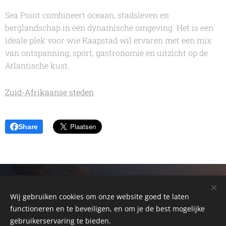
Sea Point combineert oceaan, stadsleven en
berglandschap in één dynamische omgeving. Het is een
ideale plek voor wie Kaapstad wil ervaren met een mix
van ontspanning, sport, gastronomie en uitzicht op de
Atlantische kust.
Zuid-Afrikaanse steden
Share
© 2026 Alain Somerlinck
Cebeon - Zuid -Afrika Reizen - 33 Kohlerstreet
Wij gebruiken cookies om onze website goed te laten
Montagu 6720 - Western Cape - South Africa
functioneren en te beveiligen, en om je de best mogelijke
gebruikerservaring te bieden.
ZuidAfrikaReis.be - R62AdventureTours